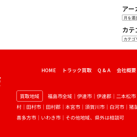
アー
ア
ー
カテ
カ
カ
イ
テ
ブ
ゴ
リ
ー
HOME
トラック買取
Q & A
会社概要
買取地域
福島市全域｜伊達市｜伊達郡｜二本松市
村｜田村市｜田村郡｜本宮市｜須賀川市｜白河市｜猪
喜多方市｜いわき市｜その他地域、県外は相談可