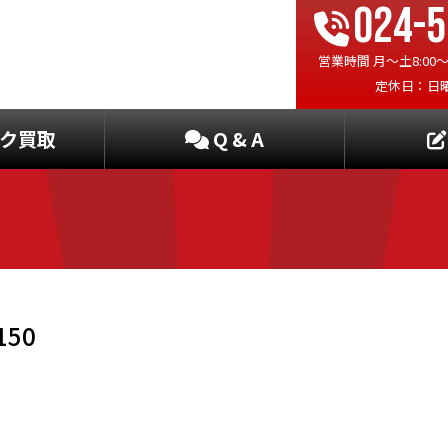
024-5
営業時間 月〜土8:00〜19
定休日：日
ク買取
Q & A
150