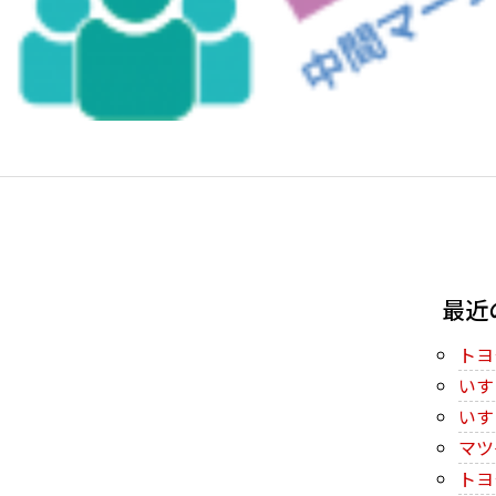
最近
トヨ
いす
いす
マツ
トヨ