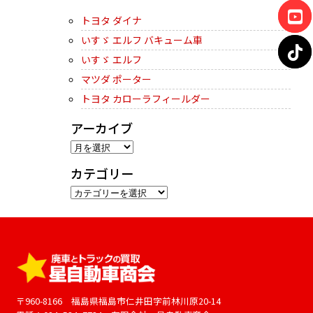
トヨタ ダイナ
いすゞ エルフ バキューム車
いすゞ エルフ
マツダ ポーター
トヨタ カローラフィールダー
アーカイブ
ア
ー
カテゴリー
カ
カ
イ
テ
ブ
ゴ
リ
ー
〒960-8166 福島県福島市仁井田字前林川原20-14