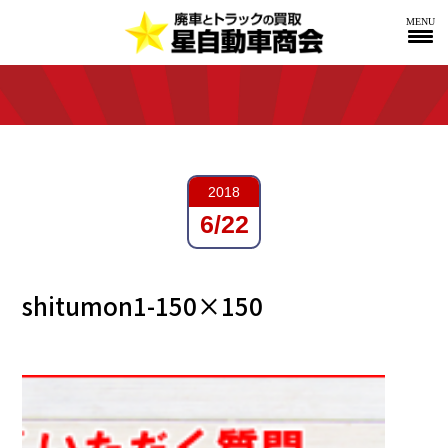
MENU
2018
6/22
shitumon1-150×150