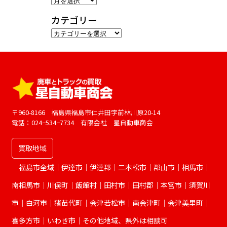
ー
カテゴリー
カ
カ
イ
テ
ブ
ゴ
リ
ー
〒960-8166 福島県福島市仁井田字前林川原20-14
電話：024−534−7734 有限会社 星自動車商会
買取地域
福島市全域｜伊達市｜伊達郡｜二本松市｜郡山市｜相馬市｜
南相馬市｜川俣町｜飯館村｜田村市｜田村郡｜本宮市｜須賀川
市｜白河市｜猪苗代町｜会津若松市｜南会津町｜会津美里町｜
喜多方市｜いわき市｜その他地域、県外は相談可