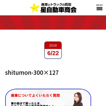
MENU
2018
6/22
shitumon-300×127