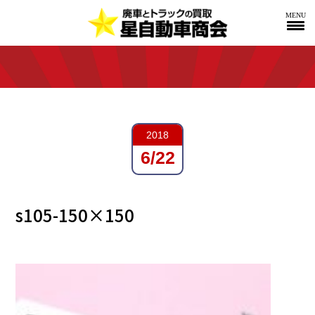
MENU
2018
6/22
s105-150×150