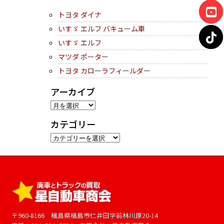
トヨタ ダイナ
いすゞ エルフ バキューム車
いすゞ エルフ
マツダ ポーター
トヨタ カローラフィールダー
アーカイブ
ア
ー
カテゴリー
カ
カ
イ
テ
ブ
ゴ
リ
ー
〒960-8166 福島県福島市仁井田字前林川原20-14