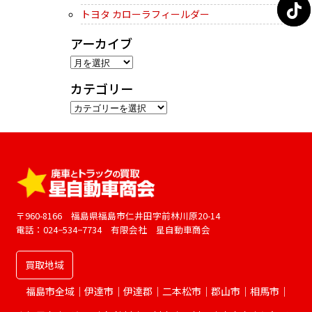
トヨタ カローラフィールダー
アーカイブ
ア
ー
カテゴリー
カ
カ
イ
テ
ブ
ゴ
リ
ー
〒960-8166 福島県福島市仁井田字前林川原20-14
電話：024−534−7734 有限会社 星自動車商会
買取地域
福島市全域｜伊達市｜伊達郡｜二本松市｜郡山市｜相馬市｜