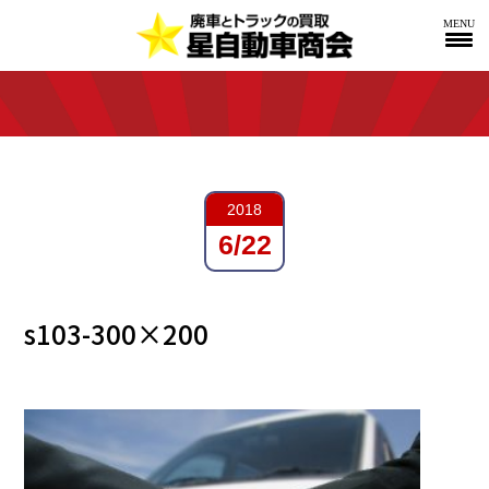
MENU
2018
6/22
s103-300×200