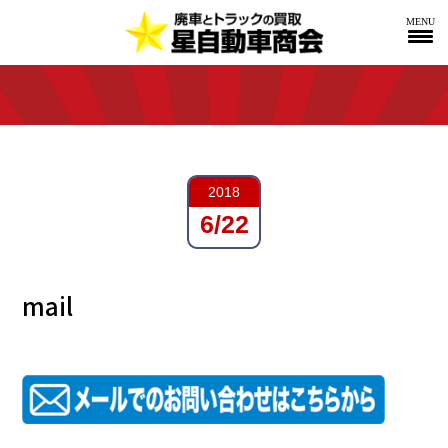
MENU
2018
6/22
mail