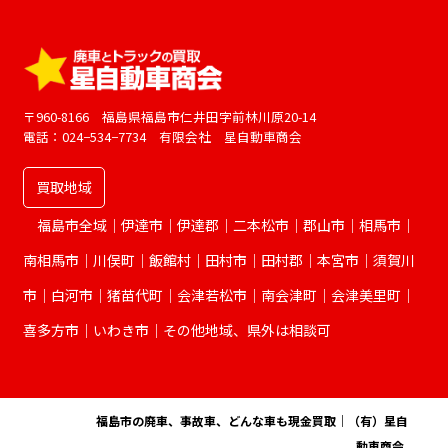
ゴ
リ
ー
〒960-8166 福島県福島市仁井田字前林川原20-14
電話：024−534−7734 有限会社 星自動車商会
買取地域
福島市全域｜伊達市｜伊達郡｜二本松市｜郡山市｜相馬市｜
南相馬市｜川俣町｜飯館村｜田村市｜田村郡｜本宮市｜須賀川
市｜白河市｜猪苗代町｜会津若松市｜南会津町｜会津美里町｜
喜多方市｜いわき市｜その他地域、県外は相談可
© 2026
福島市の廃車、事故車、どんな車も現金買取｜（有）星自
動車商会
.