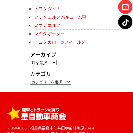
トヨタ ダイナ
いすゞ エルフ バキューム車
いすゞ エルフ
マツダ ポーター
トヨタ カローラフィールダー
アーカイブ
ア
ー
カテゴリー
カ
カ
イ
テ
ブ
ゴ
リ
ー
〒960-8166 福島県福島市仁井田字前林川原20-14