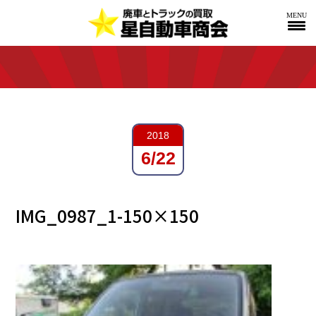
MENU
2018
6/22
IMG_0987_1-150×150