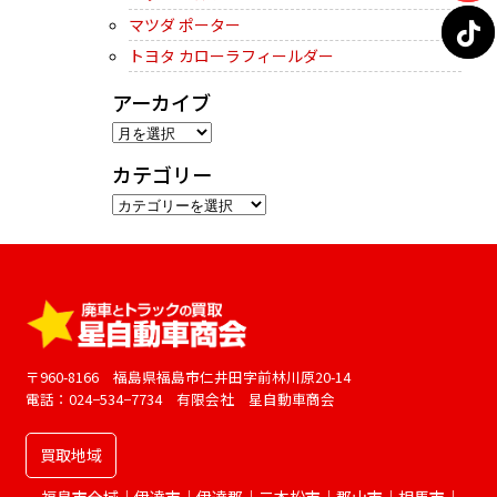
マツダ ポーター
トヨタ カローラフィールダー
アーカイブ
ア
ー
カテゴリー
カ
カ
イ
テ
ブ
ゴ
リ
ー
〒960-8166 福島県福島市仁井田字前林川原20-14
電話：024−534−7734 有限会社 星自動車商会
買取地域