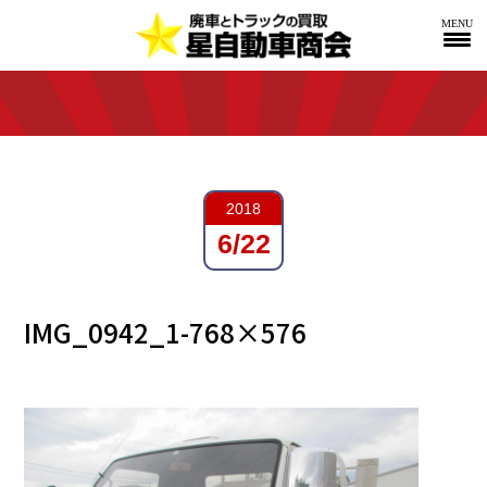
MENU
2018
6/22
IMG_0942_1-768×576