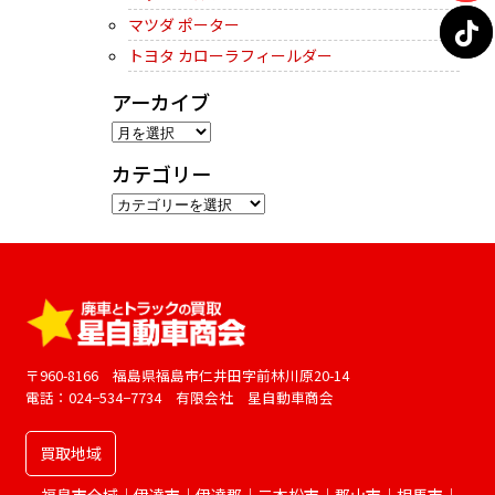
マツダ ポーター
トヨタ カローラフィールダー
アーカイブ
ア
ー
カテゴリー
カ
カ
イ
テ
ブ
ゴ
リ
ー
〒960-8166 福島県福島市仁井田字前林川原20-14
電話：024−534−7734 有限会社 星自動車商会
買取地域