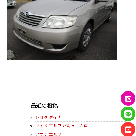
← PREVIOUS
最近の投稿
トヨタ ダイナ
いすゞ エルフ バキューム車
いすゞ エルフ