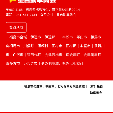
〒960-8166 福島県福島市仁井田字前林川原20-14
電話：024−534−7734 有限会社 星自動車商会
買取地域
福島市全域｜伊達市｜伊達郡｜二本松市｜郡山市｜相馬市｜
南相馬市｜川俣町｜飯館村｜田村市｜田村郡｜本宮市｜須賀川
市｜白河市｜猪苗代町｜会津若松市｜南会津町｜会津美里町｜
喜多方市｜いわき市｜その他地域、県外は相談可
© 2026
福島市の廃車、事故車、どんな車も現金買取｜（有）星自
動車商会
.