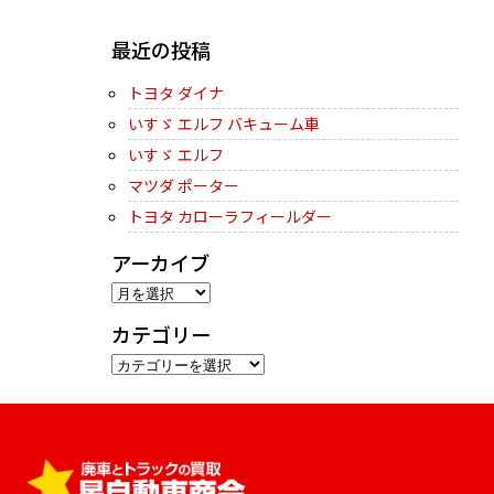
NEXT →
最近の投稿
トヨタ ダイナ
いすゞ エルフ バキューム車
いすゞ エルフ
マツダ ポーター
トヨタ カローラフィールダー
アーカイブ
ア
ー
カテゴリー
カ
カ
イ
テ
ブ
ゴ
リ
ー