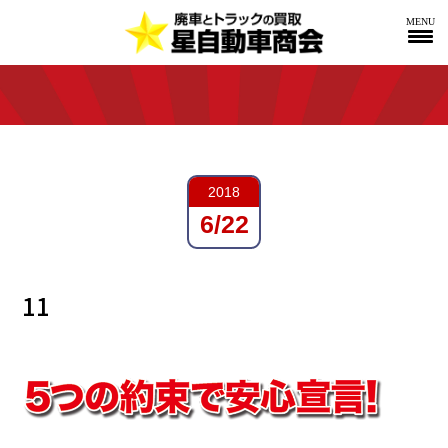
MENU
2018
6/22
11