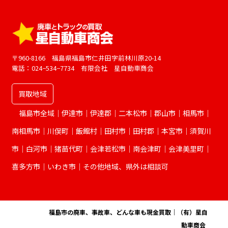
ゴ
リ
ー
〒960-8166 福島県福島市仁井田字前林川原20-14
電話：024−534−7734 有限会社 星自動車商会
買取地域
福島市全域｜伊達市｜伊達郡｜二本松市｜郡山市｜相馬市｜
南相馬市｜川俣町｜飯館村｜田村市｜田村郡｜本宮市｜須賀川
市｜白河市｜猪苗代町｜会津若松市｜南会津町｜会津美里町｜
喜多方市｜いわき市｜その他地域、県外は相談可
© 2026
福島市の廃車、事故車、どんな車も現金買取｜（有）星自
動車商会
.