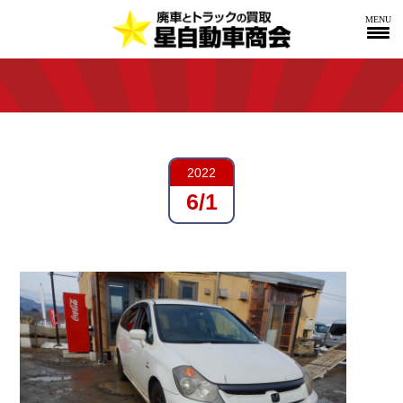
MENU
2022
6/1