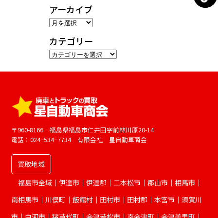
アーカイブ
ア
ー
カテゴリー
カ
カ
イ
テ
ブ
ゴ
リ
ー
〒960-8166 福島県福島市仁井田字前林川原20-14
電話：024−534−7734 有限会社 星自動車商会
買取地域
福島市全域｜伊達市｜伊達郡｜二本松市｜郡山市｜相馬市｜
南相馬市｜川俣町｜飯館村｜田村市｜田村郡｜本宮市｜須賀川
市｜白河市｜猪苗代町｜会津若松市｜南会津町｜会津美里町｜