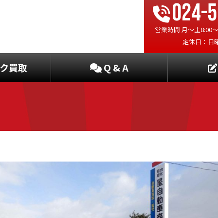
024-5
営業時間 月〜土8:00〜19
定休日：日
ク買取
Q & A