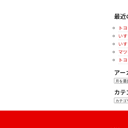
最近
トヨ
いす
いす
マツ
トヨ
アー
ア
ー
カテ
カ
カ
イ
テ
ブ
ゴ
リ