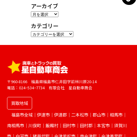
アーカイブ
ア
ー
カテゴリー
カ
カ
イ
テ
ブ
ゴ
リ
ー
〒960-8166 福島県福島市仁井田字前林川原20-14
電話：024−534−7734 有限会社 星自動車商会
買取地域
福島市全域｜伊達市｜伊達郡｜二本松市｜郡山市｜相馬市｜
南相馬市｜川俣町｜飯館村｜田村市｜田村郡｜本宮市｜須賀川
市｜白河市｜猪苗代町｜会津若松市｜南会津町｜会津美里町｜