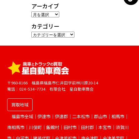
アーカイブ
ア
ー
カテゴリー
カ
カ
イ
テ
ブ
ゴ
リ
ー
〒960-8166 福島県福島市仁井田字前林川原20-14
電話：024−534−7734 有限会社 星自動車商会
買取地域
福島市全域｜伊達市｜伊達郡｜二本松市｜郡山市｜相馬市｜
南相馬市｜川俣町｜飯館村｜田村市｜田村郡｜本宮市｜須賀川
市｜白河市｜猪苗代町｜会津若松市｜南会津町｜会津美里町｜