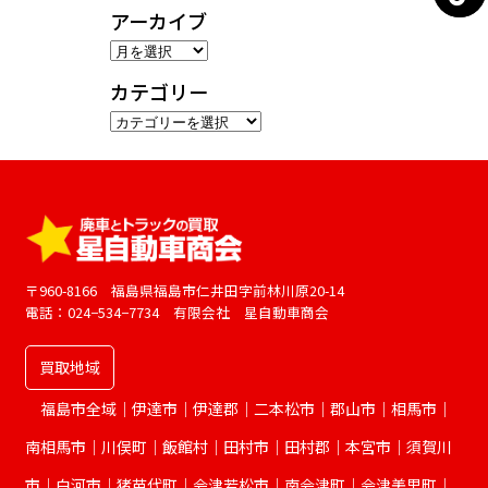
アーカイブ
ア
ー
カテゴリー
カ
カ
イ
テ
ブ
ゴ
リ
ー
〒960-8166 福島県福島市仁井田字前林川原20-14
電話：024−534−7734 有限会社 星自動車商会
買取地域
福島市全域｜伊達市｜伊達郡｜二本松市｜郡山市｜相馬市｜
南相馬市｜川俣町｜飯館村｜田村市｜田村郡｜本宮市｜須賀川
市｜白河市｜猪苗代町｜会津若松市｜南会津町｜会津美里町｜