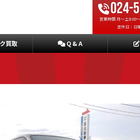
024-5
営業時間 月〜土8:00〜19
定休日：日
ク買取
Q & A