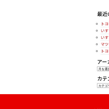
最近
トヨ
いす
いす
マツ
トヨ
アー
ア
ー
カテ
カ
カ
イ
テ
ブ
ゴ
リ