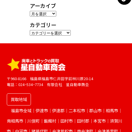
アーカイブ
ア
ー
カテゴリー
カ
カ
イ
テ
ブ
ゴ
リ
ー
〒960-8166 福島県福島市仁井田字前林川原20-14
電話：024−534−7734 有限会社 星自動車商会
買取地域
福島市全域｜伊達市｜伊達郡｜二本松市｜郡山市｜相馬市｜
南相馬市｜川俣町｜飯館村｜田村市｜田村郡｜本宮市｜須賀川
市｜白河市｜猪苗代町｜会津若松市｜南会津町｜会津美里町｜