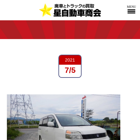
MENU
2021
7/5