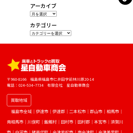
アーカイブ
ア
ー
カテゴリー
カ
カ
イ
テ
ブ
ゴ
リ
ー
〒960-8166 福島県福島市仁井田字前林川原20-14
電話：024−534−7734 有限会社 星自動車商会
買取地域
福島市全域｜伊達市｜伊達郡｜二本松市｜郡山市｜相馬市｜
南相馬市｜川俣町｜飯館村｜田村市｜田村郡｜本宮市｜須賀川
市｜白河市｜猪苗代町｜会津若松市｜南会津町｜会津美里町｜