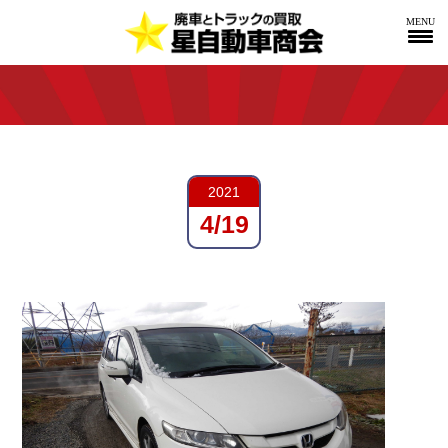
MENU
2021
4/19