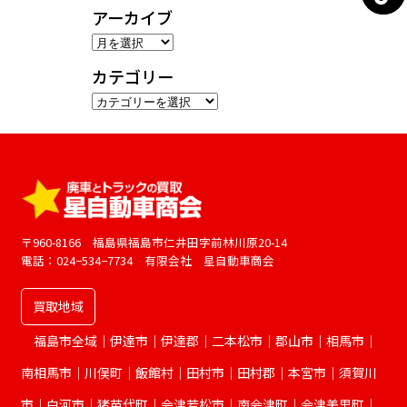
アーカイブ
ア
ー
カテゴリー
カ
カ
イ
テ
ブ
ゴ
リ
ー
〒960-8166 福島県福島市仁井田字前林川原20-14
電話：024−534−7734 有限会社 星自動車商会
買取地域
福島市全域｜伊達市｜伊達郡｜二本松市｜郡山市｜相馬市｜
南相馬市｜川俣町｜飯館村｜田村市｜田村郡｜本宮市｜須賀川
市｜白河市｜猪苗代町｜会津若松市｜南会津町｜会津美里町｜