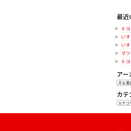
最近
トヨ
いす
いす
マツ
トヨ
アー
ア
ー
カテ
カ
カ
イ
テ
ブ
ゴ
リ