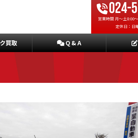
024-5
営業時間 月〜土8:00〜19
定休日：日
ク買取
Q & A