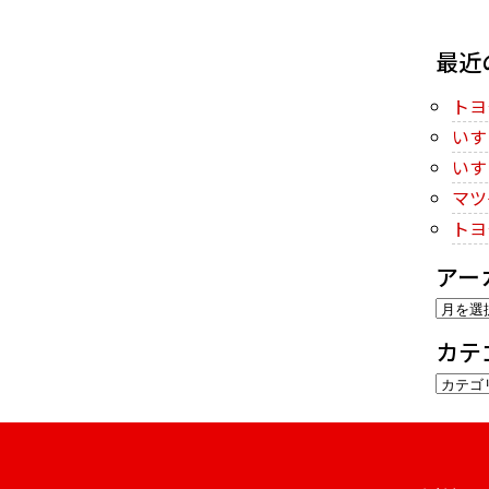
最近
トヨ
いす
いす
マツ
トヨ
アー
ア
ー
カテ
カ
カ
イ
テ
ブ
ゴ
リ