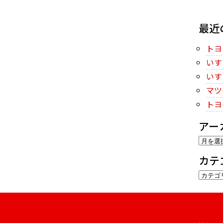
最近
トヨ
いす
いす
マツ
トヨ
アー
ア
ー
カテ
カ
カ
イ
テ
ブ
ゴ
リ
ー