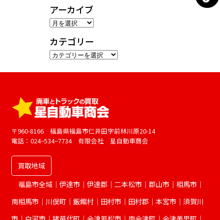
アーカイブ
ア
ー
カテゴリー
カ
カ
イ
テ
ブ
ゴ
リ
ー
〒960-8166 福島県福島市仁井田字前林川原20-14
電話：024−534−7734 有限会社 星自動車商会
買取地域
福島市全域｜伊達市｜伊達郡｜二本松市｜郡山市｜相馬市｜
南相馬市｜川俣町｜飯館村｜田村市｜田村郡｜本宮市｜須賀川
市｜白河市｜猪苗代町｜会津若松市｜南会津町｜会津美里町｜