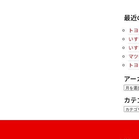
最近
トヨ
いす
いす
マツ
トヨ
アー
ア
ー
カテ
カ
カ
イ
テ
ブ
ゴ
リ
ー