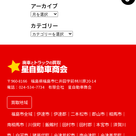
アーカイブ
ア
ー
カテゴリー
カ
カ
イ
テ
ブ
ゴ
リ
ー
〒960-8166 福島県福島市仁井田字前林川原20-14
電話：024−534−7734 有限会社 星自動車商会
買取地域
福島市全域｜伊達市｜伊達郡｜二本松市｜郡山市｜相馬市｜
南相馬市｜川俣町｜飯館村｜田村市｜田村郡｜本宮市｜須賀川
市｜白河市｜猪苗代町｜会津若松市｜南会津町｜会津美里町｜