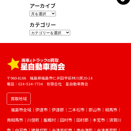
アーカイブ
ア
ー
カテゴリー
カ
カ
イ
テ
ブ
ゴ
リ
ー
〒960-8166 福島県福島市仁井田字前林川原20-14
電話：024−534−7734 有限会社 星自動車商会
買取地域
福島市全域｜伊達市｜伊達郡｜二本松市｜郡山市｜相馬市｜
南相馬市｜川俣町｜飯館村｜田村市｜田村郡｜本宮市｜須賀川
市｜白河市｜猪苗代町｜会津若松市｜南会津町｜会津美里町｜