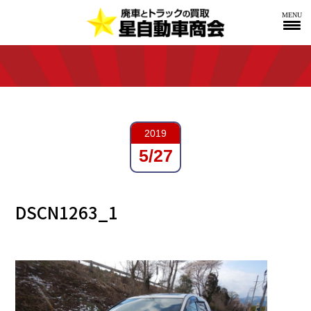
MENU
2019
5/27
DSCN1263_1