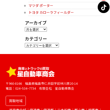
マツダ ポーター
トヨタ カローラフィールダー
アーカイブ
ア
ー
カテゴリー
カ
カ
イ
テ
ブ
ゴ
リ
ー
〒960-8166 福島県福島市仁井田字前林川原20-14
電話：024−534−7734 有限会社 星自動車商会
買取地域