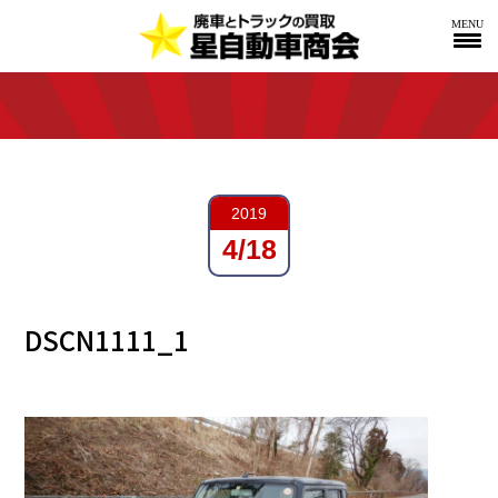
MENU
2019
4/18
DSCN1111_1