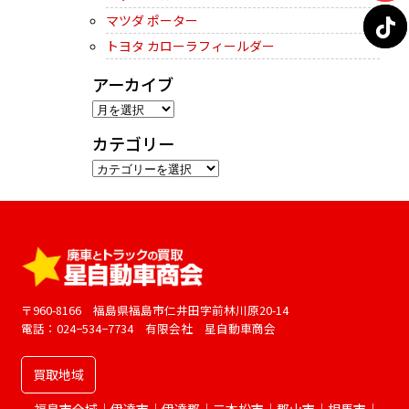
マツダ ポーター
トヨタ カローラフィールダー
アーカイブ
ア
ー
カテゴリー
カ
カ
イ
テ
ブ
ゴ
リ
ー
〒960-8166 福島県福島市仁井田字前林川原20-14
電話：024−534−7734 有限会社 星自動車商会
買取地域