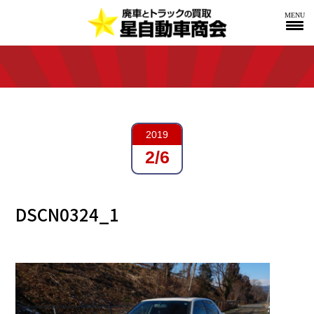
MENU
2019
2/6
DSCN0324_1