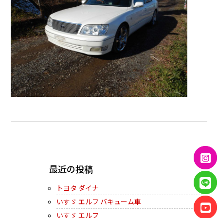
← PREVIOUS
最近の投稿
トヨタ ダイナ
いすゞ エルフ バキューム車
いすゞ エルフ