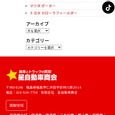
マツダ ポーター
トヨタ カローラフィールダー
アーカイブ
ア
ー
カテゴリー
カ
カ
イ
テ
ブ
ゴ
リ
ー
〒960-8166 福島県福島市仁井田字前林川原20-14
電話：024−534−7734 有限会社 星自動車商会
買取地域