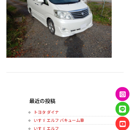
← PREVIOUS
最近の投稿
トヨタ ダイナ
いすゞ エルフ バキューム車
いすゞ エルフ