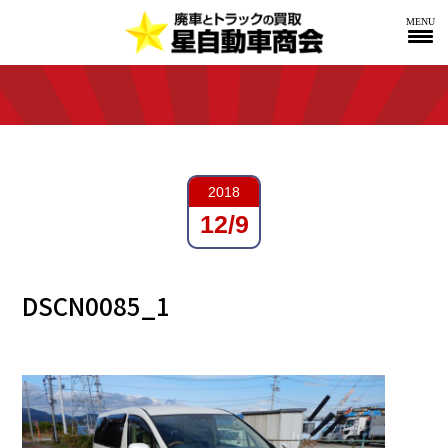
MENU
2018
12/9
DSCN0085_1