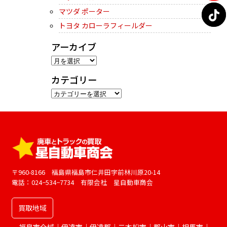
マツダ ポーター
トヨタ カローラフィールダー
アーカイブ
ア
ー
カテゴリー
カ
カ
イ
テ
ブ
ゴ
リ
ー
〒960-8166 福島県福島市仁井田字前林川原20-14
電話：024−534−7734 有限会社 星自動車商会
買取地域